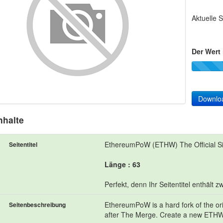
Aktuelle S
Der Wert 
Downlo
nhalte
EthereumPoW (ETHW) The Official Si
Seitentitel
Länge : 63
Perfekt, denn Ihr Seitentitel enthält
EthereumPoW is a hard fork of the or
Seitenbeschreibung
after The Merge. Create a new ETHW