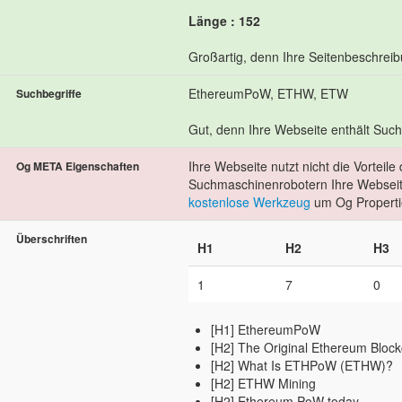
Länge : 152
Großartig, denn Ihre Seitenbeschrei
EthereumPoW, ETHW, ETW
Suchbegriffe
Gut, denn Ihre Webseite enthält Suchb
Ihre Webseite nutzt nicht die Vorteil
Og META Eigenschaften
Suchmaschinenrobotern Ihre Webseite
kostenlose Werkzeug
um Og Properti
Überschriften
H1
H2
H3
1
7
0
[H1] EthereumPoW
[H2] The Original Ethereum Bloc
[H2] What Is ETHPoW (ETHW)?
[H2] ETHW Mining
[H2] Ethereum PoW today