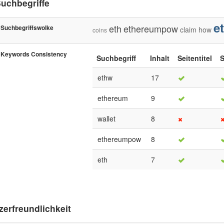
uchbegriffe
e
eth
ethereumpow
Suchbegriffswolke
claim
how
coins
Keywords Consistency
Suchbegriff
Inhalt
Seitentitel
S
ethw
17
ethereum
9
wallet
8
ethereumpow
8
eth
7
zerfreundlichkeit