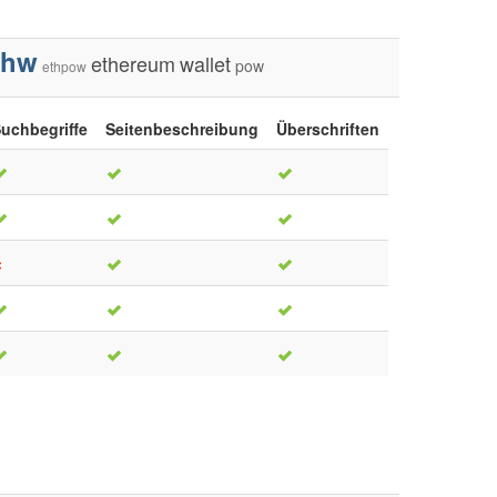
thw
ethereum
wallet
pow
ethpow
uchbegriffe
Seitenbeschreibung
Überschriften